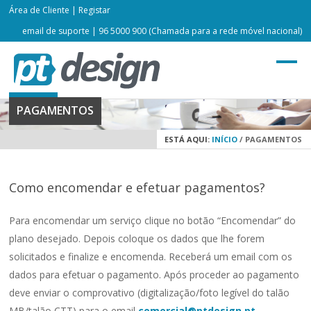
Área de Cliente
|
Registar
email de suporte
| 96 5000 900 (Chamada para a rede móvel nacional)
PAGAMENTOS
ESTÁ AQUI:
INÍCIO
/
PAGAMENTOS
Como encomendar e efetuar pagamentos?
Para encomendar um serviço clique no botão “Encomendar” do
plano desejado. Depois coloque os dados que lhe forem
solicitados e finalize e encomenda. Receberá um email com os
dados para efetuar o pagamento. Após proceder ao pagamento
deve enviar o comprovativo (digitalização/foto legível do talão
MB/talão CTT) para o email
comercial@ptdesign.pt