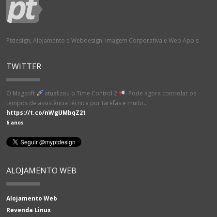
Ptdesign, Alojamento e Webdesign. Imagem Corporativa e Web App's
TWITTER
O Magsoft
atualizou o Time Control 2
. Pode agora controlar os
tempos de assistência técnica por tarefas e muito…
https://t.co/nWgUMbqZ2t
6 anos
ALOJAMENTO WEB
Alojamento Web
Revenda Linux