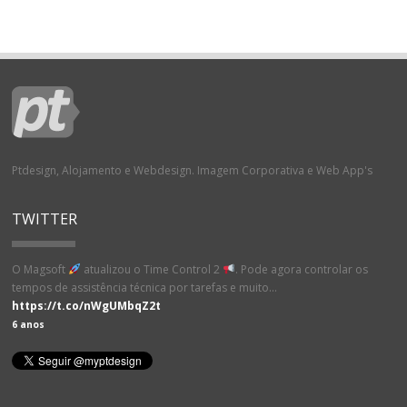
Ptdesign, Alojamento e Webdesign. Imagem Corporativa e Web App's
TWITTER
O Magsoft
atualizou o Time Control 2
. Pode agora controlar os
tempos de assistência técnica por tarefas e muito…
https://t.co/nWgUMbqZ2t
6 anos