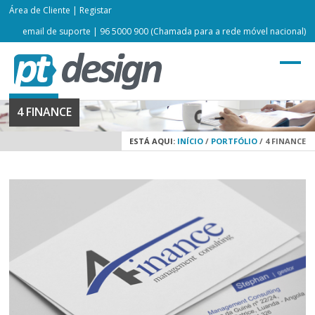
Área de Cliente
|
Registar
email de suporte
| 96 5000 900 (Chamada para a rede móvel nacional)
4 FINANCE
ESTÁ AQUI:
INÍCIO
/
PORTFÓLIO
/
4 FINANCE