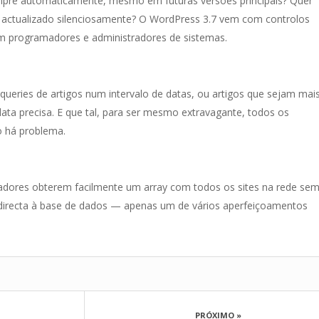
mpre automaticamente, mesmo em futuras versões principais? Quer
actualizado silenciosamente? O WordPress 3.7 vem com controlos
em programadores e administradores de sistemas.
eries de artigos num intervalo de datas, ou artigos que sejam mai
ata precisa. E que tal, para ser mesmo extravagante, todos os
o há problema.
dores obterem facilmente um array com todos os sites na rede se
 directa à base de dados — apenas um de vários aperfeiçoamentos
PRÓXIMO »