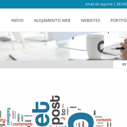
email de suporte
| 96 500
INÍCIO
ALOJAMENTO WEB
WEBSITES
PORTFÓ
ES