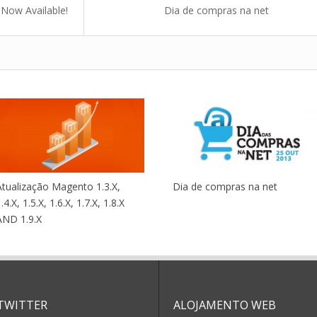
Now Available!
Dia de compras na net
Atualização Magento 1.3.X,
Dia de compras na net
.4.X, 1.5.X, 1.6.X, 1.7.X, 1.8.X
AND 1.9.X
TWITTER
ALOJAMENTO WEB