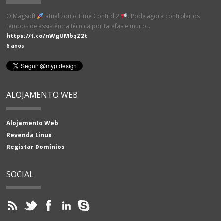
O Magsoft
atualizou o Time Control 2
. Pode agora controlar os
tempos de assistência técnica por tarefas e muito…
https://t.co/nWgUMbqZ2t
6 anos
ALOJAMENTO WEB
Alojamento Web
Revenda Linux
Registar Domínios
SOCIAL